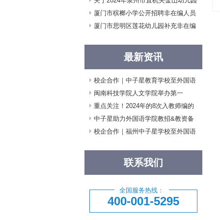
教师各1名
关于2024年泉州市直机关金山幼儿园
……
公开招聘编制内新任教师面试的公告
厦门市槟榔小学公开招聘非在编人员
简章
厦门市思明区莲花幼儿园补充非在编
人员招聘简章
最新资讯
校企合作｜中子星教育学校至外国语
学院宣讲
闽南科技学院人文学院举办第一
届“中子星”杯教师招聘模拟考试大赛
重点关注！2024年的8次入教师编的
机会！@福建考生
中子星助力外国语学院教招&教资备
考规划培训会
校企合作｜福州中子星学校至外国语
学院宣讲
联系我们
全国服务热线：
400-001-5295