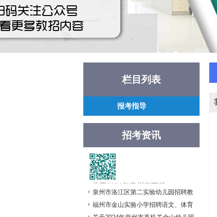
栏目列表
报考指导
招考资讯
关于2024年泉州市直机
泉州市洛江区第二实验幼儿园招聘教
关金山幼儿园公开招聘
编制内新任教师面试的
师啦
福州市金山实验小学招聘语文、体育
公告