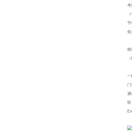
考
（
节
低
（
根
（
（
一
门
通
联
Em