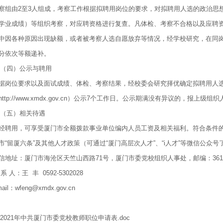
察组由2至3人组成，考察工作根据拟聘用岗位的要求，对拟聘用人选的政治思
学业成绩）等组织考察，对应聘资格进行复查。凡体检、考察不合格以及应聘
中因各种原因出现缺额，或者被考察人选自愿放弃等情况，经学校研究，在同
分依次等额递补。
四）公示与聘用
据岗位要求以及面试成绩、体检、考察结果，经校委会研究择优确定拟聘用人
http://www.xmdx.gov.cn）公示7个工作日。公示期满没有异议的，报上
五）相关待遇
经聘用，可享受厦门市全额拨款事业单位编内人员工资及相关福利。符合条件
市“留厦六条”及其他人才政策（可通过“厦门高层次人才”、“i人才”等微信公众
信地址：厦门市海沧区天竺山西路71号，厦门市委党校组织人事处，邮编：3610
 系 人：王 丰 0592-5302028
ail：wfeng@xmdx.gov.cn
2021年中共厦门市委党校教师职位申请表.doc