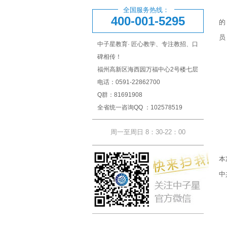
（
全国服务热线：
400-001-5295
的
员
中子星教育· 匠心教学、专注教招、口
碑相传！
福州高新区海西园万福中心2号楼七层
电话：0591-22862700
二
Q群：81691908
全省统一咨询QQ ：102578519
三
周一至周日 8：30-22：00
（
本
中
资
1
2