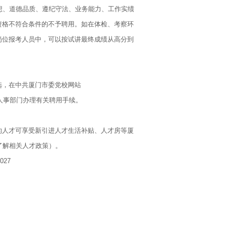
想、道德品质、遵纪守法、业务能力、工作实绩
资格不符合条件的不予聘用。如在体检、考察环
岗位报考人员中，可以按试讲最终成绩从高分到
选，在中共厦门市委党校网站
级组织人事部门办理有关聘用手续。
的人才可享受新引进人才生活补贴、人才房等厦
号了解相关人才政策）。
27