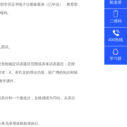
盼老师
部学历证书电子注册备案表（已毕业）、教育部
二维码。
二维码
400热线
入面试。
学习群
委党校确定试讲题目范围或具体试讲题目；②授
要求：A、有扎实的理论功底，较广博的知识和较
教学课件。
高分和一个最低分，合格成绩为70分。从高分
公务员录用体检标准执行。