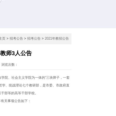
主页
>
招考公告
>
招考公告
>
2021年教招公告
制教师3人公告
浏览次数：
行政学院、社会主义学院为一体的“三块牌子，一套
哲学、统战理论七个教研部，是市委、市政府直
派干部等的高等干部学校。
将有关事项公告如下：