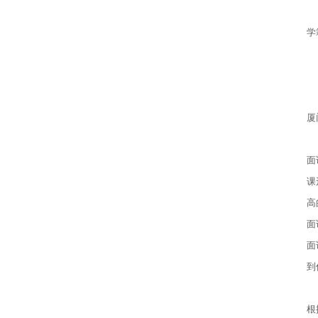
3
学
4
5
6
厦
（
面
课
高
面
面
到
（
根