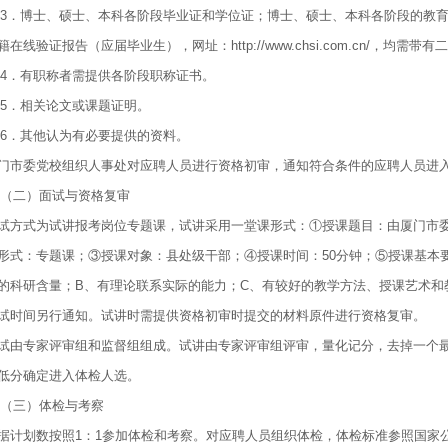
．博士、硕士、本科各阶段毕业证和学位证；博士、硕士、本科各阶段的教育
籍在线验证报告（应届毕业生），网址：http://www.chsi.com.cn/，均需带有
．有职称者需提供各阶段职称证书。
．相关论文或课题证明。
．其他认为有必要提供的资料。
门市委党校组织人事处对应聘人员进行资格初审，通知符合条件的应聘人员进
二）面试与资格复审
试方式为试讲报考岗位专题课，试讲采用一堂课形式：①授课题目：由厦门市
形式：专题课；③授课对象：县处级干部；④授课时间：50分钟；⑤授课基本
的科研含量；B、有理论联系实际的能力；C、有较好的教学方法、授课艺术和
试时间另行通知。试讲时需提供资格初审时提交的材料原件进行资格复审。
试由专家评审组和监督组组成。试讲由专家评审组评审，量化记分，去掉一个最
低分确定进入体检人选。
三）体检与考察
据计划数按照1：1参加体检和考察。对应聘人员组织体检，体检标准参照国家