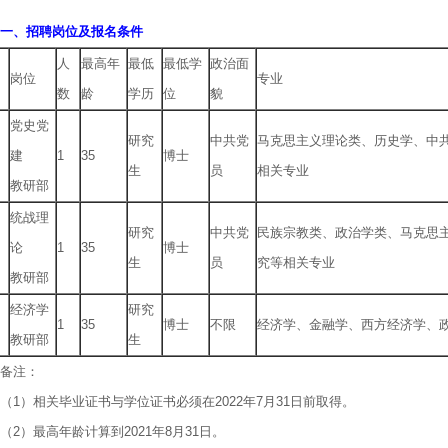
、招聘岗位及报名条件
人
最高年
最低
最低学
政治面
岗位
专业
数
龄
学历
位
貌
党史党
研究
中共党
马克思主义理论类、历史学、中
建
1
35
博士
生
员
相关专业
教研部
统战理
研究
中共党
民族宗教类、政治学类、马克思
论
1
35
博士
生
员
究等相关专业
教研部
经济学
研究
1
35
博士
不限
经济学、金融学、西方经济学、
教研部
生
备注：
1）相关毕业证书与学位证书必须在2022年7月31日前取得。
2）最高年龄计算到2021年8月31日。