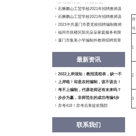
教招已结束，这两件事
石狮鹏山工贸学校2021年招聘教师及
一
仍需要注意！
工作人员公告（四
石狮鹏山工贸学校2021年招聘教师及
2021教招笔试结束 很多伙
序
伴准备放松……
工作人员公告（四
2021中共厦门市委党校招聘编制教师
号
3人公告
福州市鼓楼区阳光朵朵家庭服务有限
公司2021年度公开
厦门市集美小学编制外教师招聘简章
1
最新资讯
2022上岸须知：教招流程表，缺一不
2
可！
上岸啦！却是农村编制，该不该去！
考不上编制，代课老师还有未来吗？
步步为赢，非师范生的成功考编4步
3
曲
弃考418！弃考后果提前预防
（
联系我们
（