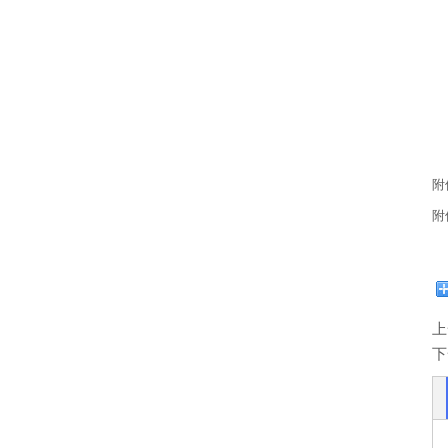
2
附
附
上
下