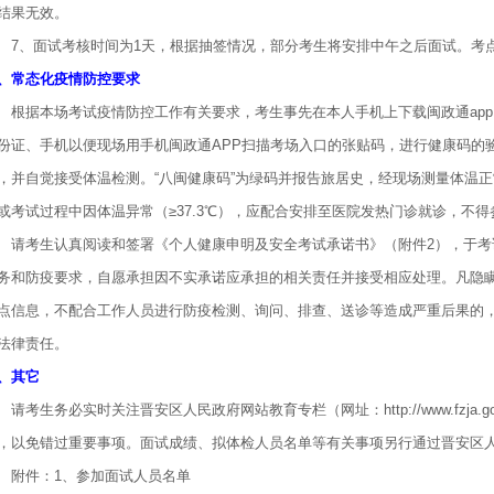
结果无效。
、面试考核时间为1天，根据抽签情况，部分考生将安排中午之后面试。考点
、常态化疫情防控要求
据本场考试疫情防控工作有关要求，考生事先在本人手机上下载闽政通app、
份证、手机以便现场用手机闽政通APP扫描考场入口的张贴码，进行健康码的
，并自觉接受体温检测。“八闽健康码”为绿码并报告旅居史，经现场测量体温正
或考试过程中因体温异常（≥37.3℃），应配合安排至医院发热门诊就诊，不
考生认真阅读和签署《个人健康申明及安全考试承诺书》（附件2），于考
务和防疫要求，自愿承担因不实承诺应承担的相关责任并接受相应处理。凡隐
点信息，不配合工作人员进行防疫检测、询问、排查、送诊等造成严重后果的
法律责任。
、其它
考生务必实时关注晋安区人民政府网站教育专栏（网址：http://www.fzja.gov.c
，以免错过重要事项。面试成绩、拟体检人员名单等有关事项另行通过晋安区
件：1、参加面试人员名单