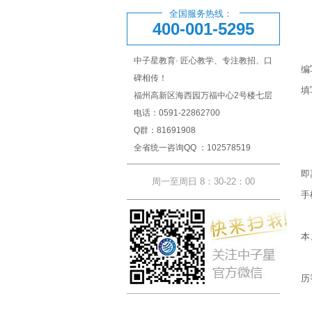
⑵
全国服务热线：
400-001-5295
面
中子星教育· 匠心教学、专注教招、口
编
碑相传！
填
福州高新区海西园万福中心2号楼七层
在
电话：0591-22862700
Q群：81691908
⑷
全省统一咨询QQ ：102578519
⑸
即
周一至周日 8：30-22：00
手
4
本
5
历
6