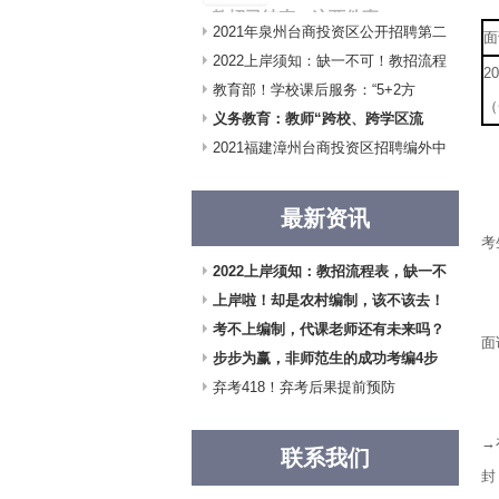
教招已结束，这两件事
2021年泉州台商投资区公开招聘第二
面
仍需要注意！
批编外合同教师聘
2022上岸须知：缺一不可！教招流程
2021教招笔试结束 很多伙
2
伴准备放松……
表
教育部！学校课后服务：“5+2方
（
案”正式发布！
义务教育：教师“跨校、跨学区流
温
动”开始试行！
2021福建漳州台商投资区招聘编外中
（
学教师22人公告
1
最新资讯
考
2022上岸须知：教招流程表，缺一不
注
可！
上岸啦！却是农村编制，该不该去！
2
考不上编制，代课老师还有未来吗？
面
步步为赢，非师范生的成功考编4步
3
曲
弃考418！弃考后果提前预防
⑴
→
联系我们
封