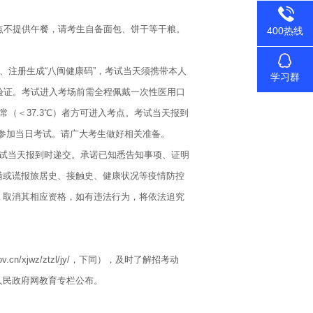
不提供午餐，请考生自备面包、饼干等干粮。
400热线
注册生成“八闽健康码”，考试当天须携带本人
学习群
验证。考试进入考场前需全程佩戴一次性医用口
常（＜37.3℃）者方可进入考点。考试当天报到
得参加当日考试。请广大考生做好相关准备。
试当天报到时递交。承诺已知悉告知事项、证明
瞒或谎报旅居史、接触史、健康状况等疫情防控
，取消其相应资格，如有违法行为，将依法追究
n/xjwz/ztzl/jy/，下同），及时了解招考动
人民政府网教育专栏公布。