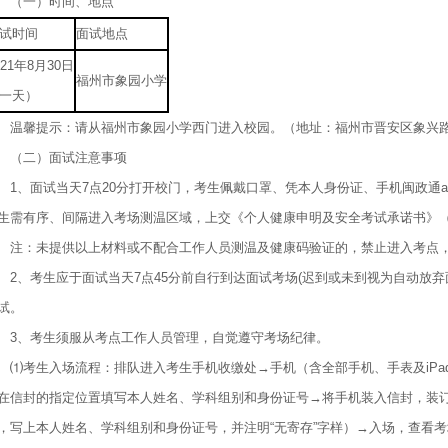
（一）时间、地点
试时间
面试地点
021年8月30日
福州市象园小学
一天）
馨提示：请从福州市象园小学西门进入校园。（地址：福州市晋安区象兴路
二）面试注意事项
、面试当天7点20分打开校门，考生佩戴口罩、凭本人身份证、手机闽政通a
生需有序、间隔进入考场测温区域，上交《个人健康申明及安全考试承诺书》（
：未提供以上材料或不配合工作人员测温及健康码验证的，禁止进入考点，
、考生应于面试当天7点45分前自行到达面试考场(迟到或未到视为自动放弃
试。
、考生须服从考点工作人员管理，自觉遵守考场纪律。
考生入场流程：排队进入考生手机收缴处→手机（含全部手机、手表及iPa
在信封的指定位置填写本人姓名、学科组别和身份证号→将手机装入信封，装
，写上本人姓名、学科组别和身份证号，并注明“无寄存”字样）→入场，查看