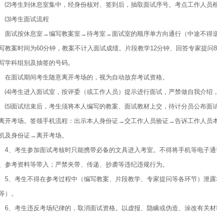
考生到休息室集中，经身份核对、签到后，抽取面试序号。考点工作人员根
⑶考生面试流程
试按休息室→编写教案室→待考室→面试室的顺序单方向通行（中途不得逆
写教案时间为60分钟，教案不计入面试成绩。片段教学12分钟、回答专家提问
写学科组别及抽签的号码。
面试期间考生随意离开考场的，视为自动放弃考试资格。
考生进入面试室，按评委（或工作人员）提示进行面试，严禁做自我介绍，
面试结束后，考生须将本人编写的教案、面试教材上交，待计分员公布面试
离开考场。签领手机流程：出示本人身份证→交工作人员验证→告诉工作人员
机及身份证→离开考场。
、考生参加面试考核时只能携带必备的文具进入考室。不得将手机等电子通
、参考资料等带入；严禁夹带、传递、抄袭等违纪违规行为。
、考生不得在参考过程中（编写教案、片段教学、专家提问等各环节）泄露
等）。
、考生违反考场纪律的，取消面试资格。以虚报、隐瞒或伪造、涂改有关材