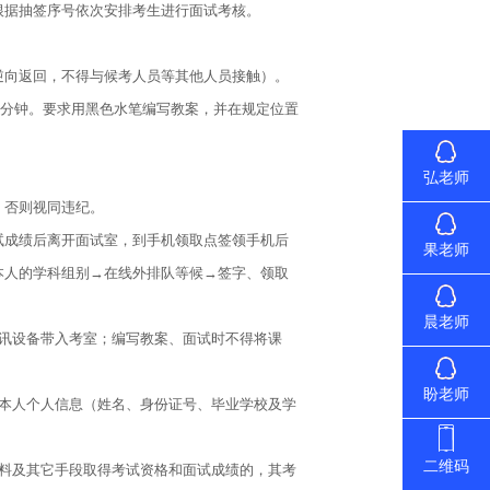
据抽签序号依次安排考生进行面试考核。
向返回，不得与候考人员等其他人员接触）。
8分钟。要求用黑色水笔编写教案，并在规定位置
弘老师
否则视同违纪。
成绩后离开面试室，到手机领取点签领手机后
果老师
本人的学科组别→在线外排队等候→签字、领取
晨老师
讯设备带入考室；编写教案、面试时不得将课
盼老师
本人个人信息（姓名、身份证号、毕业学校及学
二维码
料及其它手段取得考试资格和面试成绩的，其考