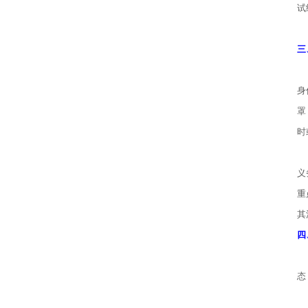
试
7
三
根
身
罩
时
请
义
重
其
四
请
态
附