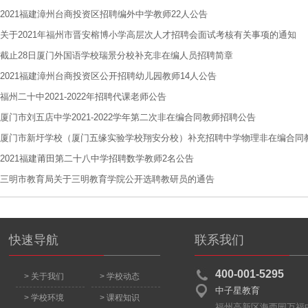
2021福建漳州台商投资区招聘编外中学教师22人公告
关于2021年福州市晋安榕博小学高层次人才招聘会面试考核有关事项的通知
截止28日厦门外国语学校瑞景分校补充非在编人员招聘简章
2021福建漳州台商投资区公开招聘幼儿园教师14人公告
福州二十中2021-2022年招聘代课老师公告
厦门市刘五店中学2021-2022学年第二次非在编合同教师招聘公告
厦门市新圩学校（厦门五缘实验学校翔安分校）补充招聘中学物理非在编合同
2021福建莆田第二十八中学招聘数学教师2名公告
三明市教育局关于三明教育学院公开选聘教研员的通告
快速导航
联系我们
400-001-5295
> 关于我们
> 学校动态
中子星教育
> 学校环境
> 课程知识
福州高新区海西园万福